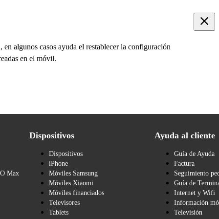
 en algunos casos ayuda el restablecer la configuración
readas en el móvil.
Dispositivos
Ayuda al cliente
Dispositivos
Guía de Ayuda
iPhone
Factura
BO Max
Móviles Samsung
Seguimiento pe
Móviles Xiaomi
Guía de Termina
Móviles financiados
Internet y Wifi
Televisores
Información mó
Tablets
Televisión