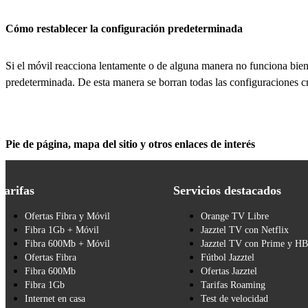
Cómo restablecer la configuración predeterminada
Si el móvil reacciona lentamente o de alguna manera no funciona bien,
predeterminada. De esta manera se borran todas las configuraciones c
Pie de página, mapa del sitio y otros enlaces de interés
Tarifas
Servicios destacados
Ofertas Fibra y Móvil
Orange TV Libre
Fibra 1Gb + Móvil
Jazztel TV con Netflix
Fibra 600Mb + Móvil
Jazztel TV con Prime y H
Ofertas Fibra
Fútbol Jazztel
Fibra 600Mb
Ofertas Jazztel
Fibra 1Gb
Tarifas Roaming
Internet en casa
Test de velocidad