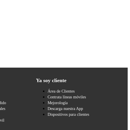
Ya soy cliente
Área de Clientes
Contrata líneas móviles
dido
Mejorología
les
Descarga nuestra App
Dispositivos para clientes
vil