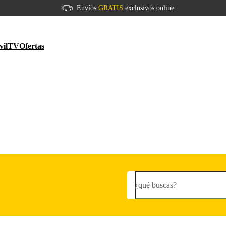
Envíos
GRATIS
exclusivos online
vil
TV
Ofertas
¿qué buscas?