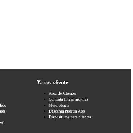
Ya soy cliente
Área de Clientes
Contrata líneas móviles
dido
Mejorología
les
Descarga nuestra App
Dispositivos para clientes
vil