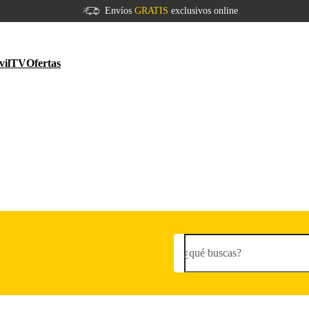
Envíos
GRATIS
exclusivos online
vil
TV
Ofertas
¿qué buscas?