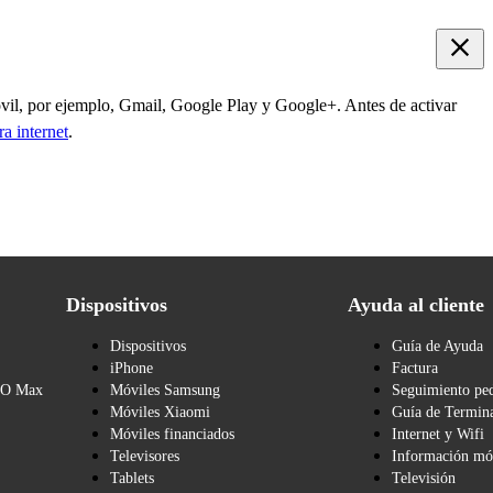
óvil, por ejemplo, Gmail, Google Play y Google+. Antes de activar
ra internet
.
Dispositivos
Ayuda al cliente
Dispositivos
Guía de Ayuda
iPhone
Factura
BO Max
Móviles Samsung
Seguimiento pe
Móviles Xiaomi
Guía de Termina
Móviles financiados
Internet y Wifi
Televisores
Información mó
Tablets
Televisión