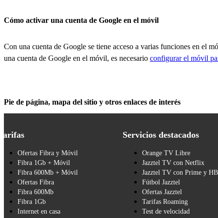
Cómo activar una cuenta de Google en el móvil
Con una cuenta de Google se tiene acceso a varias funciones en el m
una cuenta de Google en el móvil, es necesario
configurar el móvil pa
Pie de página, mapa del sitio y otros enlaces de interés
Tarifas
Servicios destacados
Ofertas Fibra y Móvil
Orange TV Libre
Fibra 1Gb + Móvil
Jazztel TV con Netflix
Fibra 600Mb + Móvil
Jazztel TV con Prime y H
Ofertas Fibra
Fútbol Jazztel
Fibra 600Mb
Ofertas Jazztel
Fibra 1Gb
Tarifas Roaming
Internet en casa
Test de velocidad