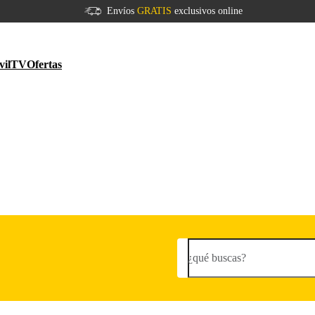
Envíos
GRATIS
exclusivos online
vil
TV
Ofertas
¿qué buscas?