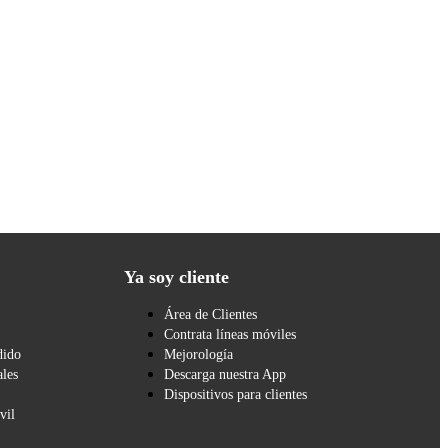
Ya soy cliente
Área de Clientes
Contrata líneas móviles
dido
Mejorología
les
Descarga nuestra App
Dispositivos para clientes
vil