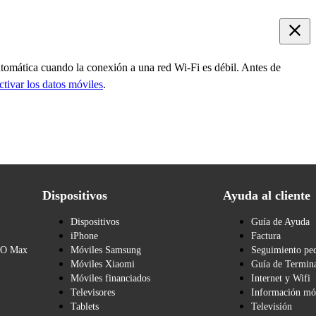
utomática cuando la conexión a una red Wi-Fi es débil. Antes de
ctivar los datos móviles
.
Dispositivos
Ayuda al cliente
Dispositivos
Guía de Ayuda
iPhone
Factura
BO Max
Móviles Samsung
Seguimiento pe
Móviles Xiaomi
Guía de Termina
Móviles financiados
Internet y Wifi
Televisores
Información mó
Tablets
Televisión