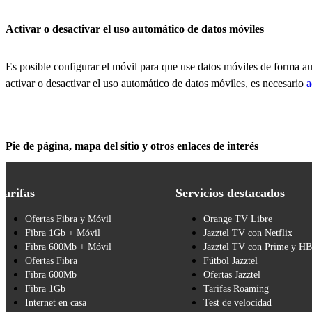
Activar o desactivar el uso automático de datos móviles
Es posible configurar el móvil para que use datos móviles de forma a
activar o desactivar el uso automático de datos móviles, es necesario
a
Pie de página, mapa del sitio y otros enlaces de interés
Tarifas
Servicios destacados
Ofertas Fibra y Móvil
Orange TV Libre
Fibra 1Gb + Móvil
Jazztel TV con Netflix
Fibra 600Mb + Móvil
Jazztel TV con Prime y H
Ofertas Fibra
Fútbol Jazztel
Fibra 600Mb
Ofertas Jazztel
Fibra 1Gb
Tarifas Roaming
Internet en casa
Test de velocidad