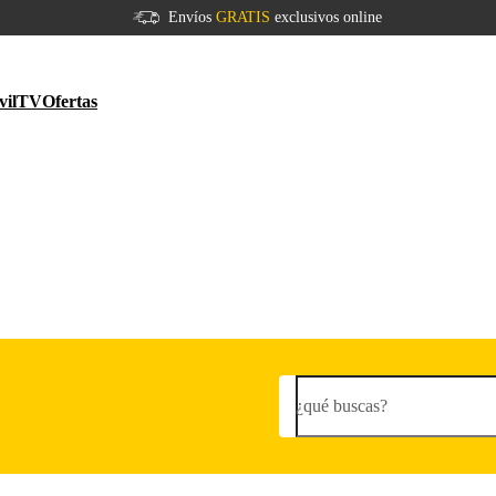
Envíos
GRATIS
exclusivos online
vil
TV
Ofertas
¿qué buscas?