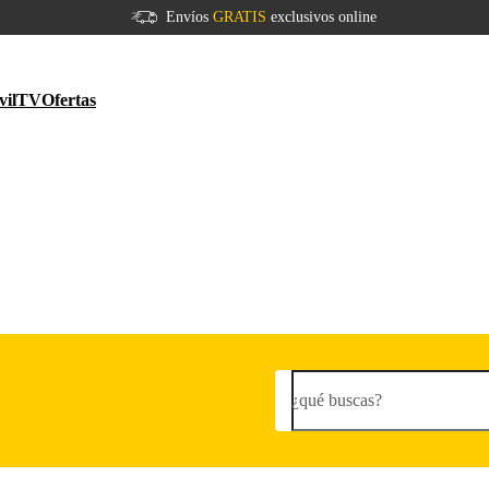
Envíos
GRATIS
exclusivos online
vil
TV
Ofertas
¿qué buscas?