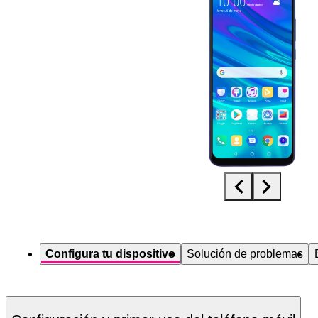
Diapositiva 1 de 5. Huawei P smart 2019 - Black - imagen 1
Configura tu dispositivo
Solución de problemas