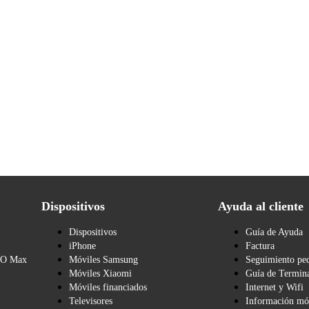
Dispositivos
Ayuda al cliente
Dispositivos
Guía de Ayuda
iPhone
Factura
BO Max
Móviles Samsung
Seguimiento pe
Móviles Xiaomi
Guía de Termina
Móviles financiados
Internet y Wifi
Televisores
Información mó