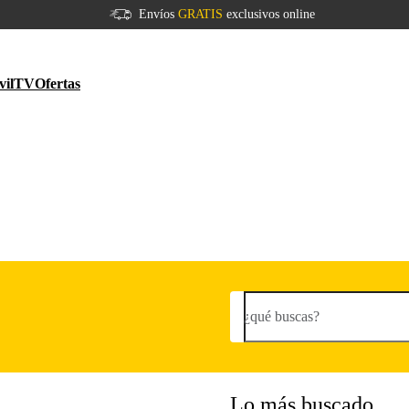
Envíos
GRATIS
exclusivos online
vil
TV
Ofertas
¿qué buscas?
Lo más buscado