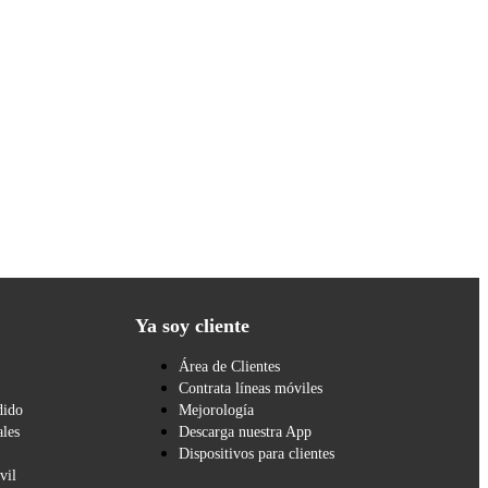
Ya soy cliente
Área de Clientes
Contrata líneas móviles
dido
Mejorología
les
Descarga nuestra App
Dispositivos para clientes
vil