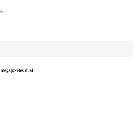
do
 megapíxeles dual