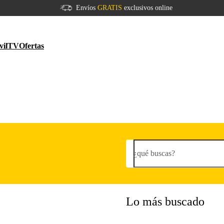
Envíos
GRATIS
exclusivos online
vil
TV
Ofertas
¿qué buscas?
Lo más buscado