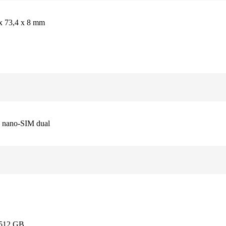
x 73,4 x 8 mm
a nano-SIM dual
B
 512 GB