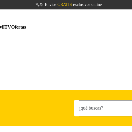
Envíos
GRATIS
exclusivos online
vil
TV
Ofertas
¿qué buscas?