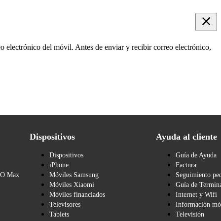
o electrónico del móvil. Antes de enviar y recibir correo electrónico,
Dispositivos
Ayuda al cliente
Dispositivos
Guía de Ayuda
iPhone
Factura
BO Max
Móviles Samsung
Seguimiento pe
Móviles Xiaomi
Guía de Termina
Móviles financiados
Internet y Wifi
Televisores
Información mó
Tablets
Televisión