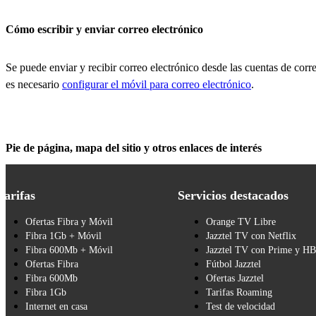
Cómo escribir y enviar correo electrónico
Se puede enviar y recibir correo electrónico desde las cuentas de corre
es necesario
configurar el móvil para correo electrónico
.
Pie de página, mapa del sitio y otros enlaces de interés
Tarifas
Servicios destacados
Ofertas Fibra y Móvil
Orange TV Libre
Fibra 1Gb + Móvil
Jazztel TV con Netflix
Fibra 600Mb + Móvil
Jazztel TV con Prime y H
Ofertas Fibra
Fútbol Jazztel
Fibra 600Mb
Ofertas Jazztel
Fibra 1Gb
Tarifas Roaming
Internet en casa
Test de velocidad