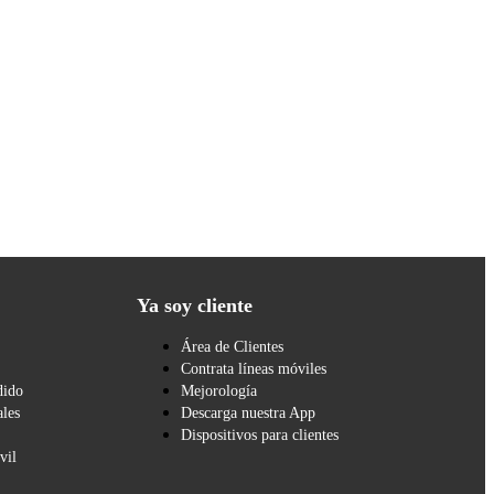
Ya soy cliente
Área de Clientes
Contrata líneas móviles
dido
Mejorología
les
Descarga nuestra App
Dispositivos para clientes
vil