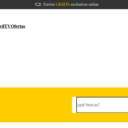
Envíos
GRATIS
exclusivos online
vil
TV
Ofertas
¿qué buscas?