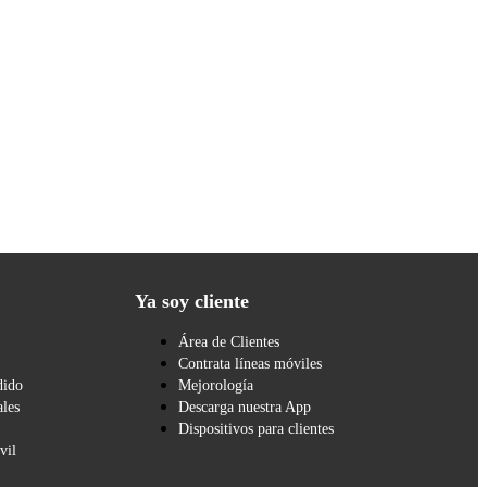
Ya soy cliente
Área de Clientes
Contrata líneas móviles
dido
Mejorología
les
Descarga nuestra App
Dispositivos para clientes
vil