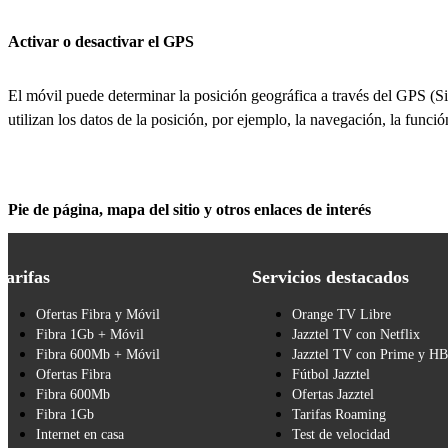
Activar o desactivar el GPS
El móvil puede determinar la posición geográfica a través del GPS (S
utilizan los datos de la posición, por ejemplo, la navegación, la funci
Pie de página, mapa del sitio y otros enlaces de interés
Tarifas
Servicios destacados
Ofertas Fibra y Móvil
Orange TV Libre
Fibra 1Gb + Móvil
Jazztel TV con Netflix
Fibra 600Mb + Móvil
Jazztel TV con Prime y H
Ofertas Fibra
Fútbol Jazztel
Fibra 600Mb
Ofertas Jazztel
Fibra 1Gb
Tarifas Roaming
Internet en casa
Test de velocidad