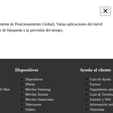
istema de Posicionamiento Global). Varias aplicaciones del móvil
ón de búsqueda o la previsión del tiempo.
Dispositivos
Ayuda al cliente
Dispositivos
Guía de Ayuda
iPhone
Factura
BO Max
Móviles Samsung
Seguimiento pe
Móviles Xiaomi
Guía de Termina
Móviles financiados
Internet y Wifi
Televisores
Información mó
Tablets
Televisión