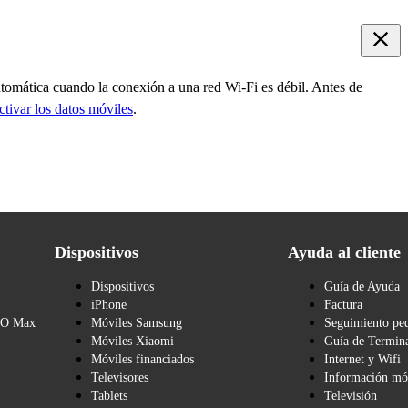
utomática cuando la conexión a una red Wi-Fi es débil. Antes de
ctivar los datos móviles
.
Dispositivos
Ayuda al cliente
Dispositivos
Guía de Ayuda
iPhone
Factura
BO Max
Móviles Samsung
Seguimiento pe
Móviles Xiaomi
Guía de Termina
Móviles financiados
Internet y Wifi
Televisores
Información mó
Tablets
Televisión