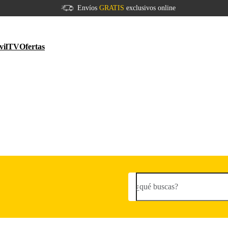
Envíos
GRATIS
exclusivos online
vil
TV
Ofertas
¿qué buscas?