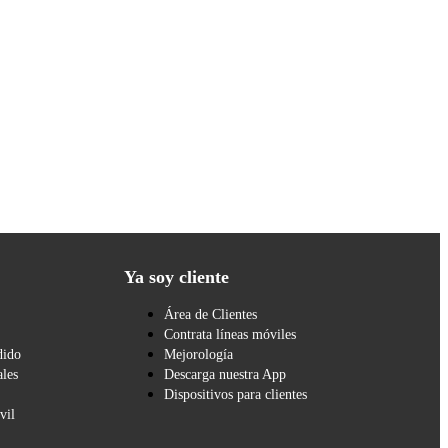
Ya soy cliente
Área de Clientes
Contrata líneas móviles
dido
Mejorología
les
Descarga nuestra App
Dispositivos para clientes
vil