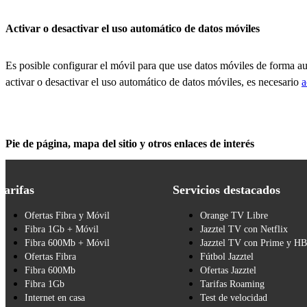
Activar o desactivar el uso automático de datos móviles
Es posible configurar el móvil para que use datos móviles de forma a
activar o desactivar el uso automático de datos móviles, es necesario
a
Pie de página, mapa del sitio y otros enlaces de interés
Tarifas
Servicios destacados
Ofertas Fibra y Móvil
Orange TV Libre
Fibra 1Gb + Móvil
Jazztel TV con Netflix
Fibra 600Mb + Móvil
Jazztel TV con Prime y H
Ofertas Fibra
Fútbol Jazztel
Fibra 600Mb
Ofertas Jazztel
Fibra 1Gb
Tarifas Roaming
Internet en casa
Test de velocidad