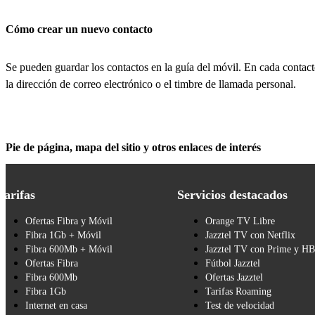
Cómo crear un nuevo contacto
Se pueden guardar los contactos en la guía del móvil. En cada contact
la dirección de correo electrónico o el timbre de llamada personal.
Pie de página, mapa del sitio y otros enlaces de interés
Tarifas
Servicios destacados
Ofertas Fibra y Móvil
Orange TV Libre
Fibra 1Gb + Móvil
Jazztel TV con Netflix
Fibra 600Mb + Móvil
Jazztel TV con Prime y H
Ofertas Fibra
Fútbol Jazztel
Fibra 600Mb
Ofertas Jazztel
Fibra 1Gb
Tarifas Roaming
Internet en casa
Test de velocidad