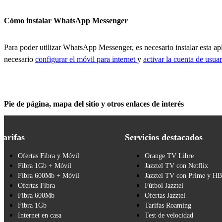
Cómo instalar WhatsApp Messenger
Para poder utilizar WhatsApp Messenger, es necesario instalar esta a
necesario
configurar el móvil para internet
y
activar la cuenta de usua
Pie de página, mapa del sitio y otros enlaces de interés
Tarifas
Servicios destacados
Ofertas Fibra y Móvil
Orange TV Libre
Fibra 1Gb + Móvil
Jazztel TV con Netflix
Fibra 600Mb + Móvil
Jazztel TV con Prime y H
Ofertas Fibra
Fútbol Jazztel
Fibra 600Mb
Ofertas Jazztel
Fibra 1Gb
Tarifas Roaming
Internet en casa
Test de velocidad