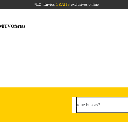
Envíos
GRATIS
exclusivos online
vil
TV
Ofertas
¿qué buscas?