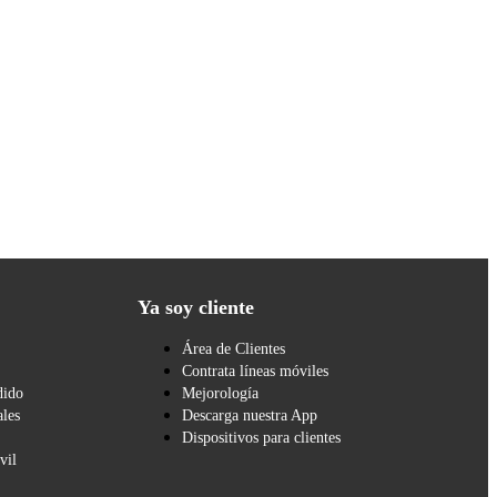
Ya soy cliente
Área de Clientes
Contrata líneas móviles
dido
Mejorología
les
Descarga nuestra App
Dispositivos para clientes
vil