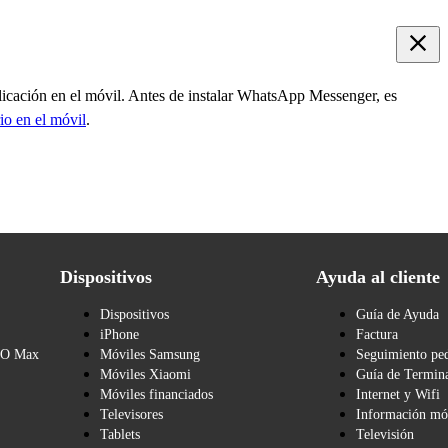
plicación en el móvil. Antes de instalar WhatsApp Messenger, es
rio en el móvil
.
Dispositivos
Ayuda al cliente
Dispositivos
Guía de Ayuda
iPhone
Factura
BO Max
Móviles Samsung
Seguimiento pe
Móviles Xiaomi
Guía de Termina
Móviles financiados
Internet y Wifi
Televisores
Información mó
Tablets
Televisión