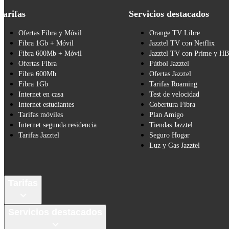
Tarifas
Servicios destacados
Ofertas Fibra y Móvil
Orange TV Libre
Fibra 1Gb + Móvil
Jazztel TV con Netflix
Fibra 600Mb + Móvil
Jazztel TV con Prime y H
Ofertas Fibra
Fútbol Jazztel
Fibra 600Mb
Ofertas Jazztel
Fibra 1Gb
Tarifas Roaming
Internet en casa
Test de velocidad
Internet estudiantes
Cobertura Fibra
Tarifas móviles
Plan Amigo
Internet segunda residencia
Tiendas Jazztel
Tarifas Jazztel
Seguro Hogar
Luz y Gas Jazztel
Tarifas
Servicios destacados