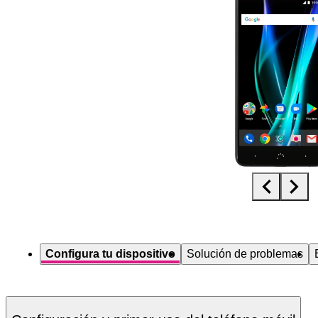
Diapositiva 1 de 5. bq Aquaris X PRO - Black - imagen 1
Configura tu dispositivo
Solución de problemas