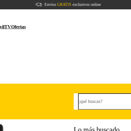
Envíos
GRATIS
exclusivos online
vil
TV
Ofertas
¿qué buscas?
Lo más buscado