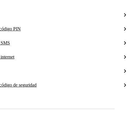
l código PIN
a SMS
internet
 código de seguridad