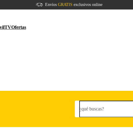
Envíos
GRATIS
exclusivos online
vil
TV
Ofertas
¿qué buscas?