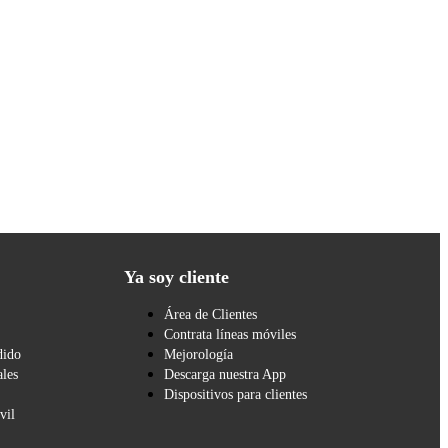
Ya soy cliente
Área de Clientes
Contrata líneas móviles
dido
Mejorología
les
Descarga nuestra App
Dispositivos para clientes
vil