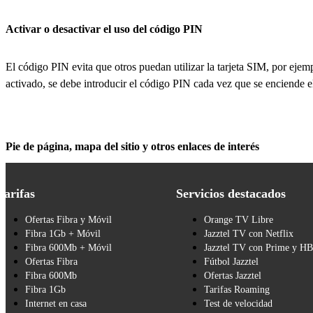
Activar o desactivar el uso del código PIN
El código PIN evita que otros puedan utilizar la tarjeta SIM, por eje
activado, se debe introducir el código PIN cada vez que se enciende e
Pie de página, mapa del sitio y otros enlaces de interés
Tarifas
Servicios destacados
Ofertas Fibra y Móvil
Orange TV Libre
Fibra 1Gb + Móvil
Jazztel TV con Netflix
Fibra 600Mb + Móvil
Jazztel TV con Prime y H
Ofertas Fibra
Fútbol Jazztel
Fibra 600Mb
Ofertas Jazztel
Fibra 1Gb
Tarifas Roaming
Internet en casa
Test de velocidad