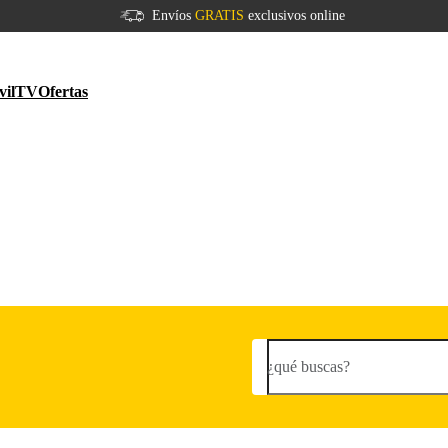
Envíos
GRATIS
exclusivos online
vil
TV
Ofertas
¿qué buscas?