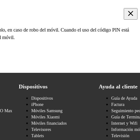
mplo, en caso de robo del móvil. Cuando el uso del código PIN está
l móvil.
Dispositivos
Ayuda al cliente
Dispositivos
Guía de Ayuda
iPhone
Factura
BO Max
Móviles Samsung
Seguimiento pe
Móviles Xiaomi
Guía de Termina
Móviles financiados
Internet y Wifi
Televisores
Información mó
Tablets
Televisión