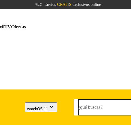
Envíos
GRATIS
exclusivos online
vil
TV
Ofertas
¿qué buscas?
watchOS 11