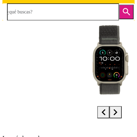
¿qué buscas?
Diapositiva 1 de 4. Apple Watch Ultra - DarkGray - imagen 1