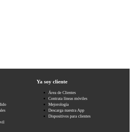
Ya soy cliente
Área de Clientes
Contrata líneas móviles
dido
Mejorología
les
Descarga nuestra App
Dispositivos para clientes
vil