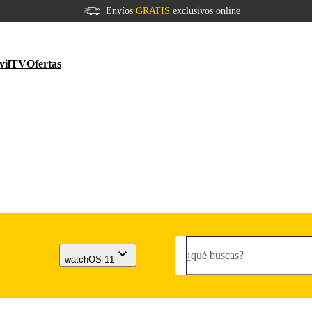
Envíos
GRATIS
exclusivos online
vil
TV
Ofertas
¿qué buscas?
watchOS 11