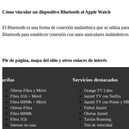
Cómo vincular un dispositivo Bluetooth al Apple Watch
El Bluetooth es una forma de conexión inalámbrica que se utiliza para
Bluetooth para establecer conexión con unos auriculares inalámbricos
Pie de página, mapa del sitio y otros enlaces de interés
Tarifas
Servicios destacados
Ofertas Fibra y Móvil
Orange TV Libre
Fibra 1Gb + Móvil
Jazztel TV con Netflix
Fibra 600Mb + Móvil
Jazztel TV con Prime y H
Ofertas Fibra
Fútbol Jazztel
Fibra 600Mb
Ofertas Jazztel
Fibra 1Gb
Tarifas Roaming
Internet en casa
Test de velocidad