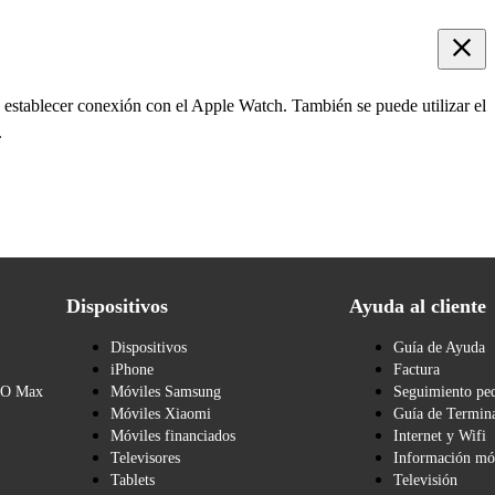
 establecer conexión con el Apple Watch. También se puede utilizar el
.
Dispositivos
Ayuda al cliente
Dispositivos
Guía de Ayuda
iPhone
Factura
BO Max
Móviles Samsung
Seguimiento pe
Móviles Xiaomi
Guía de Termina
Móviles financiados
Internet y Wifi
Televisores
Información mó
Tablets
Televisión