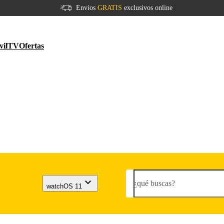
Envíos
GRATIS
exclusivos online
vil
TV
Ofertas
¿qué buscas?
watchOS 11