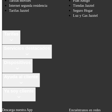
Tarifas móviles
Plan Amigo
Internet segunda residencia
Tiendas Jazztel
Tarifas Jazztel
Seguro Hogar
Luz y Gas Jazztel
Tarifas
Servicios destacados
Dispositivos
Ayuda al cliente
Ya soy cliente
Descarga nuestra App
Encuéntranos en redes