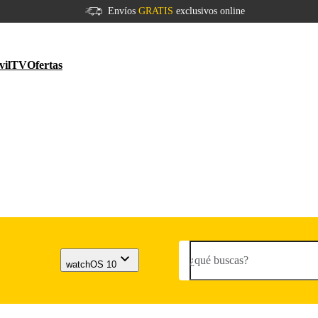
Envíos
GRATIS
exclusivos online
vil
TV
Ofertas
¿qué buscas?
watchOS 10