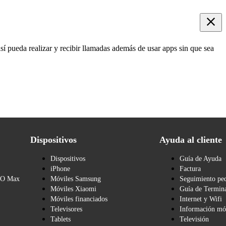
sí pueda realizar y recibir llamadas además de usar apps sin que sea
Dispositivos
Ayuda al cliente
Dispositivos
Guía de Ayuda
iPhone
Factura
BO Max
Móviles Samsung
Seguimiento pe
Móviles Xiaomi
Guía de Termina
Móviles financiados
Internet y Wifi
Televisores
Información mó
Tablets
Televisión