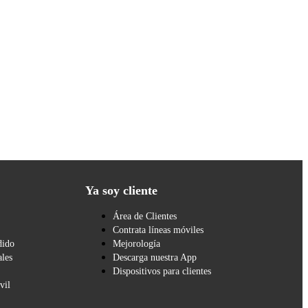
Ya soy cliente
Área de Clientes
Contrata líneas móviles
dido
Mejorología
les
Descarga nuestra App
Dispositivos para clientes
vil