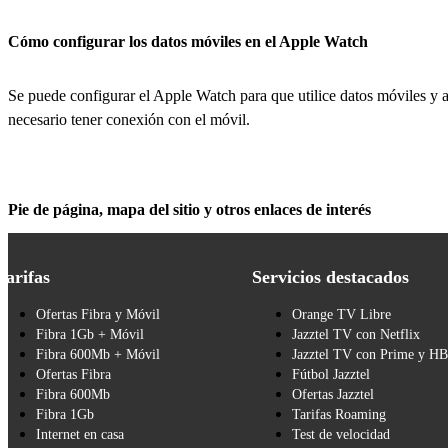
Cómo configurar los datos móviles en el Apple Watch
Se puede configurar el Apple Watch para que utilice datos móviles y a
necesario tener conexión con el móvil.
Pie de página, mapa del sitio y otros enlaces de interés
Tarifas
Servicios destacados
Ofertas Fibra y Móvil
Orange TV Libre
Fibra 1Gb + Móvil
Jazztel TV con Netflix
Fibra 600Mb + Móvil
Jazztel TV con Prime y H
Ofertas Fibra
Fútbol Jazztel
Fibra 600Mb
Ofertas Jazztel
Fibra 1Gb
Tarifas Roaming
Internet en casa
Test de velocidad