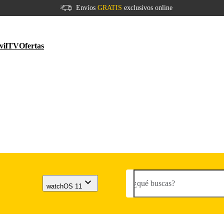
Envíos
GRATIS
exclusivos online
vil
TV
Ofertas
¿qué buscas?
watchOS 11