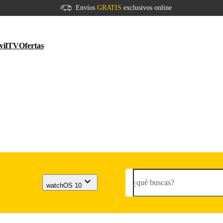
Envíos
GRATIS
exclusivos online
vil
TV
Ofertas
¿qué buscas?
watchOS 10