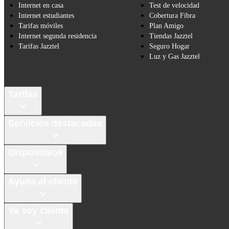
Internet en casa
Test de velocidad
Internet estudiantes
Cobertura Fibra
Tarifas móviles
Plan Amigo
Internet segunda residencia
Tiendas Jazztel
Tarifas Jazztel
Seguro Hogar
Luz y Gas Jazztel
Tarifas
Servicios destacados
Dispositivos
Ayuda al cliente
Ya soy cliente