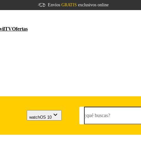
Envíos
GRATIS
exclusivos online
vil
TV
Ofertas
¿qué buscas?
watchOS 10