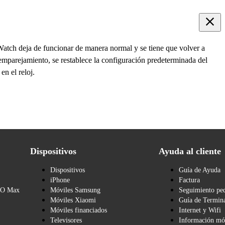
Watch deja de funcionar de manera normal y se tiene que volver a
el emparejamiento, se restablece la configuración predeterminada del
n el reloj.
Dispositivos
Ayuda al cliente
Dispositivos
Guía de Ayuda
iPhone
Factura
BO Max
Móviles Samsung
Seguimiento pe
Móviles Xiaomi
Guía de Termina
Móviles financiados
Internet y Wifi
Televisores
Información mó