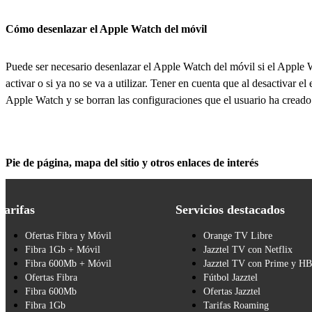
Cómo desenlazar el Apple Watch del móvil
Puede ser necesario desenlazar el Apple Watch del móvil si el Apple 
activar o si ya no se va a utilizar. Tener en cuenta que al desactivar 
Apple Watch y se borran las configuraciones que el usuario ha creado e
Pie de página, mapa del sitio y otros enlaces de interés
Tarifas
Servicios destacados
Ofertas Fibra y Móvil
Orange TV Libre
Fibra 1Gb + Móvil
Jazztel TV con Netflix
Fibra 600Mb + Móvil
Jazztel TV con Prime y H
Ofertas Fibra
Fútbol Jazztel
Fibra 600Mb
Ofertas Jazztel
Fibra 1Gb
Tarifas Roaming