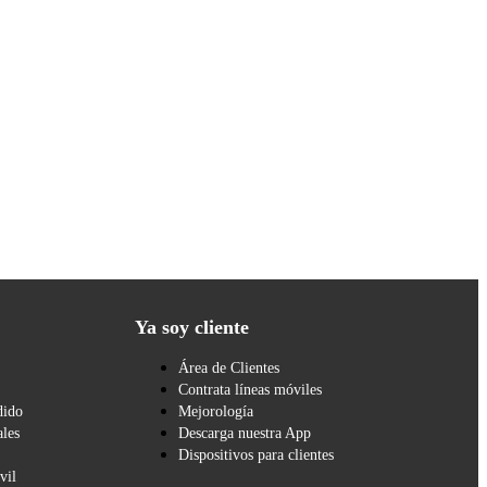
Ya soy cliente
Área de Clientes
Contrata líneas móviles
dido
Mejorología
les
Descarga nuestra App
Dispositivos para clientes
vil