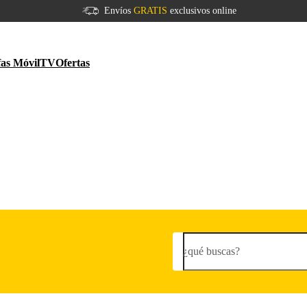
Envíos
GRATIS
exclusivos online
fas Móvil
TV
Ofertas
¿qué buscas?