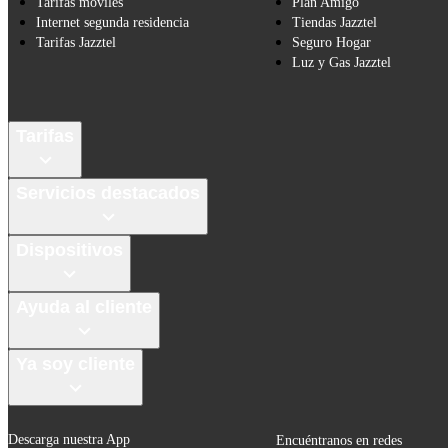
Tarifas móviles
Plan Amigo
Internet segunda residencia
Tiendas Jazztel
Tarifas Jazztel
Seguro Hogar
Luz y Gas Jazztel
Tarifas
Servicios destacados
Dispositivos
Ayuda al cliente
Ya soy cliente
Descarga nuestra App
Encuéntranos en redes