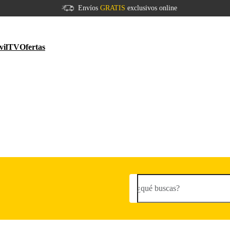
Envíos
GRATIS
exclusivos online
vil
TV
Ofertas
¿qué buscas?