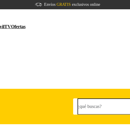
Envíos
GRATIS
exclusivos online
vil
TV
Ofertas
¿qué buscas?