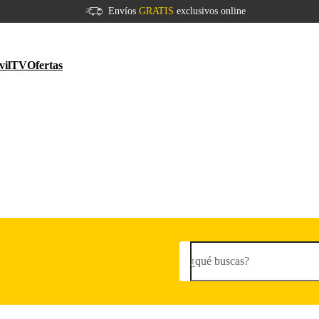
Envíos
GRATIS
exclusivos online
vil
TV
Ofertas
¿qué buscas?