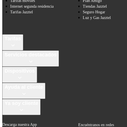
Tarifas móviles
Plan Amigo
Internet segunda residencia
Tiendas Jazztel
Tarifas Jazztel
Seguro Hogar
Luz y Gas Jazztel
Tarifas
Servicios destacados
Dispositivos
Ayuda al cliente
Ya soy cliente
Descarga nuestra App
Encuéntranos en redes