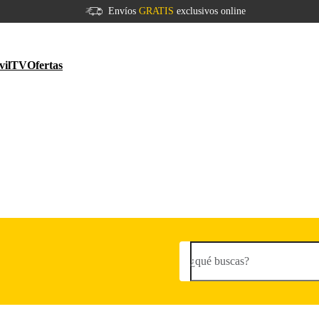
Envíos
GRATIS
exclusivos online
vil
TV
Ofertas
¿qué buscas?