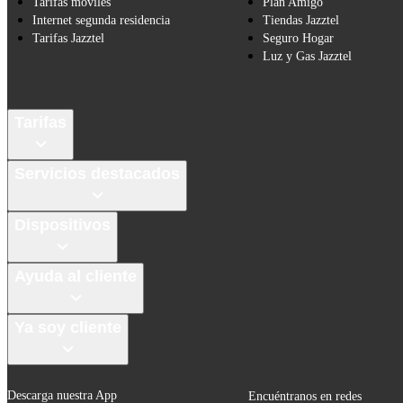
Tarifas móviles
Plan Amigo
Internet segunda residencia
Tiendas Jazztel
Tarifas Jazztel
Seguro Hogar
Luz y Gas Jazztel
Tarifas
Servicios destacados
Dispositivos
Ayuda al cliente
Ya soy cliente
Descarga nuestra App
Encuéntranos en redes