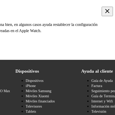
a bien, en algunos casos ayuda restablecer la configuración
readas en el Apple Watch.
Dispositivos
Ayuda al cliente
Dispositivos
Guía de Ayuda
iPhone
Factura
BO Max
Móviles Samsung
Seguimiento pe
Móviles Xiaomi
Guía de Termina
Móviles financiados
Internet y Wifi
Televisores
Información mó
Tablets
Televisión