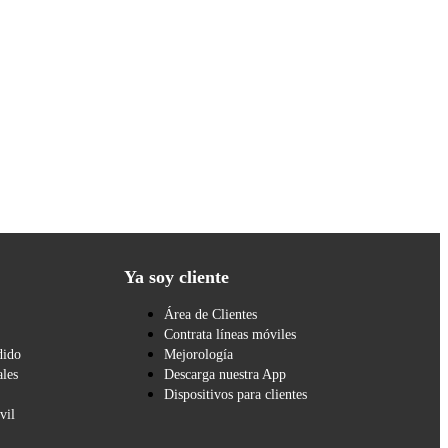
Ya soy cliente
Área de Clientes
Contrata líneas móviles
dido
Mejorología
les
Descarga nuestra App
Dispositivos para clientes
vil