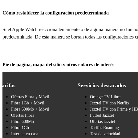
Cómo restablecer la configuración predeterminada
Si el Apple Watch reacciona lentamente o de alguna manera no funcion
predeterminada. De esta manera se borran todas las configuraciones c
Pie de página, mapa del sitio y otros enlaces de interés
Tarifas
Servicios destacados
Ofertas Fibra y Móvil
Orange TV Libre
Fibra 1Gb + Móvil
Jazztel TV con Netflix
Fibra 600Mb + Móvil
Jazztel TV con Prime y H
Ofertas Fibra
Fútbol Jazztel
Fibra 600Mb
Ofertas Jazztel
Fibra 1Gb
Tarifas Roaming
Internet en casa
Test de velocidad