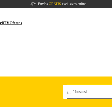
Envíos
GRATIS
exclusivos online
vil
TV
Ofertas
¿qué buscas?