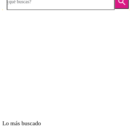
¿qué buscas?
Diapositiva 1 de 4. Apple Watch Series 10 - Black - imagen 1
Lo más buscado