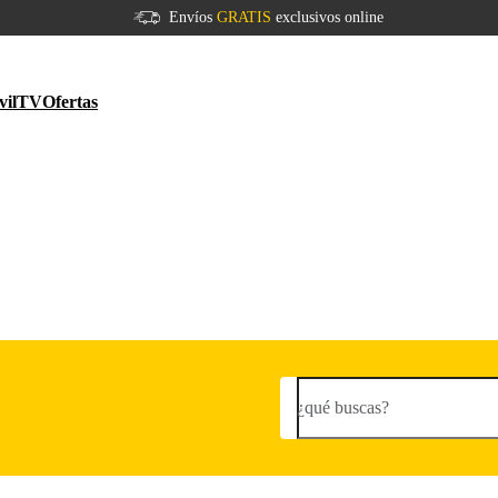
Envíos
GRATIS
exclusivos online
vil
TV
Ofertas
¿qué buscas?