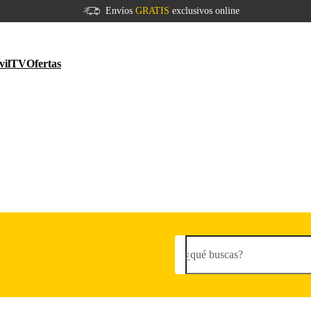
Envíos
GRATIS
exclusivos online
vil
TV
Ofertas
¿qué buscas?