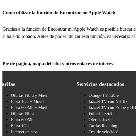
Cómo utilizar la función de Encontrar mi Apple Watch
Gracias a la función de Encontrar mi Apple Watch es posible buscar el
si ha sido robado. Antes de poder utilizar esta función, es necesario a
Pie de página, mapa del sitio y otros enlaces de interés
Tarifas
Servicios destacados
Ofertas Fibra y Móvil
Orange TV Libre
Fibra 1Gb + Móvil
Jazztel TV con Netflix
Fibra 600Mb + Móvil
Jazztel TV con Prime y H
Ofertas Fibra
Fútbol Jazztel
Fibra 600Mb
Ofertas Jazztel
Fibra 1Gb
Tarifas Roaming
Internet en casa
Test de velocidad