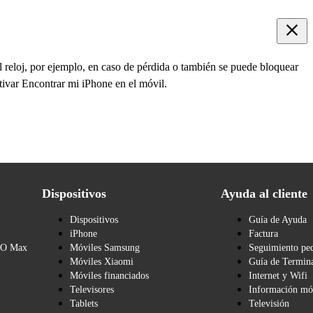
 reloj, por ejemplo, en caso de pérdida o también se puede bloquear
ctivar Encontrar mi iPhone en el móvil.
Dispositivos
Ayuda al cliente
Dispositivos
Guía de Ayuda
iPhone
Factura
BO Max
Móviles Samsung
Seguimiento pe
Móviles Xiaomi
Guía de Termina
Móviles financiados
Internet y Wifi
Televisores
Información mó
Tablets
Televisión