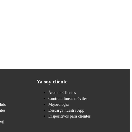
Ya soy cliente
Área de Clientes
Contrata líneas móviles
dido
Mejorología
les
Descarga nuestra App
Dispositivos para clientes
vil