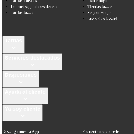
Tarifas móviles
Plan Amigo
Internet segunda residencia
Tiendas Jazztel
Tarifas Jazztel
Seguro Hogar
Luz y Gas Jazztel
Tarifas
Servicios destacados
Dispositivos
Ayuda al cliente
Ya soy cliente
Descarga nuestra App
Encuéntranos en redes