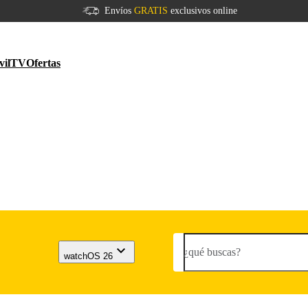
Envíos
GRATIS
exclusivos online
vil
TV
Ofertas
¿qué buscas?
watchOS 26