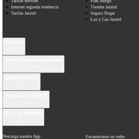
Tarifas móviles
Plan Amigo
Internet segunda residencia
Tiendas Jazztel
Tarifas Jazztel
Seguro Hogar
Luz y Gas Jazztel
Tarifas
Servicios destacados
Dispositivos
Ayuda al cliente
Ya soy cliente
Descarga nuestra App
Encuéntranos en redes