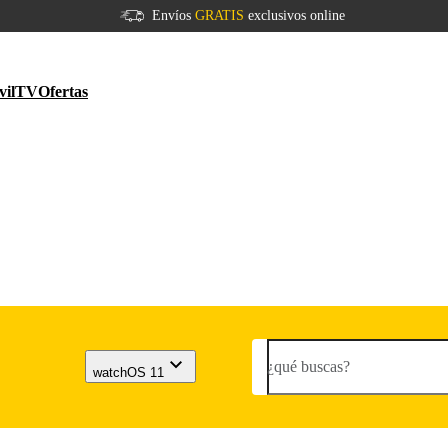
Envíos
GRATIS
exclusivos online
vil
TV
Ofertas
¿qué buscas?
watchOS 11