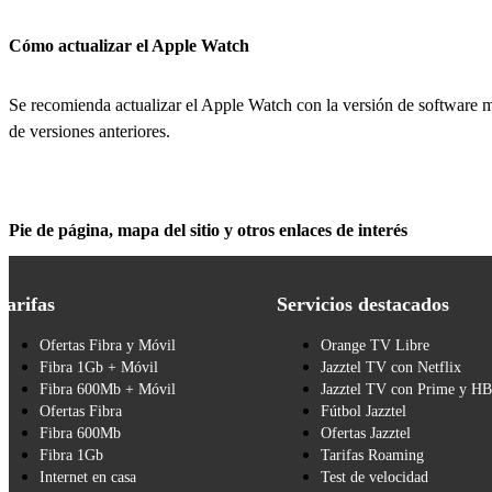
Cómo actualizar el Apple Watch
Se recomienda actualizar el Apple Watch con la versión de software más
de versiones anteriores.
Pie de página, mapa del sitio y otros enlaces de interés
Tarifas
Servicios destacados
Ofertas Fibra y Móvil
Orange TV Libre
Fibra 1Gb + Móvil
Jazztel TV con Netflix
Fibra 600Mb + Móvil
Jazztel TV con Prime y H
Ofertas Fibra
Fútbol Jazztel
Fibra 600Mb
Ofertas Jazztel
Fibra 1Gb
Tarifas Roaming
Internet en casa
Test de velocidad