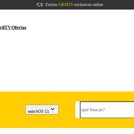
Envíos
GRATIS
exclusivos online
vil
TV
Ofertas
¿qué buscas?
watchOS 11