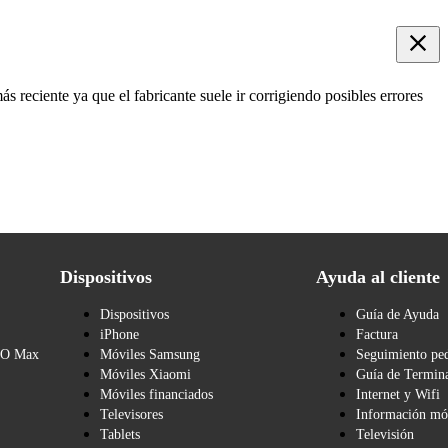
 reciente ya que el fabricante suele ir corrigiendo posibles errores
Dispositivos
Ayuda al cliente
Dispositivos
Guía de Ayuda
iPhone
Factura
BO Max
Móviles Samsung
Seguimiento pe
Móviles Xiaomi
Guía de Termina
Móviles financiados
Internet y Wifi
Televisores
Información mó
Tablets
Televisión