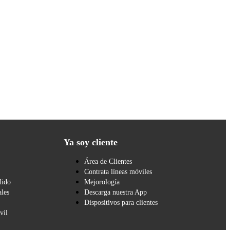
Ya soy cliente
Área de Clientes
Contrata líneas móviles
dido
Mejorología
les
Descarga nuestra App
Dispositivos para clientes
vil