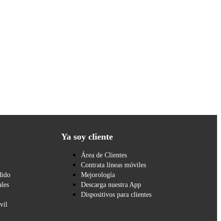
Ya soy cliente
Área de Clientes
Contrata líneas móviles
dido
Mejorología
les
Descarga nuestra App
Dispositivos para clientes
vil