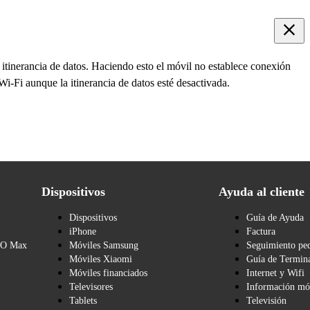
 itinerancia de datos. Haciendo esto el móvil no establece conexión
 Wi-Fi aunque la itinerancia de datos esté desactivada.
Dispositivos
Ayuda al cliente
Dispositivos
Guía de Ayuda
iPhone
Factura
BO Max
Móviles Samsung
Seguimiento pe
Móviles Xiaomi
Guía de Termina
Móviles financiados
Internet y Wifi
Televisores
Información mó
Tablets
Televisión