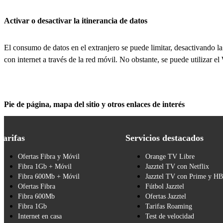
Activar o desactivar la itinerancia de datos
El consumo de datos en el extranjero se puede limitar, desactivando la
con internet a través de la red móvil. No obstante, se puede utilizar el
Pie de página, mapa del sitio y otros enlaces de interés
Tarifas
Servicios destacados
Ofertas Fibra y Móvil
Orange TV Libre
Fibra 1Gb + Móvil
Jazztel TV con Netflix
Fibra 600Mb + Móvil
Jazztel TV con Prime y H
Ofertas Fibra
Fútbol Jazztel
Fibra 600Mb
Ofertas Jazztel
Fibra 1Gb
Tarifas Roaming
Internet en casa
Test de velocidad