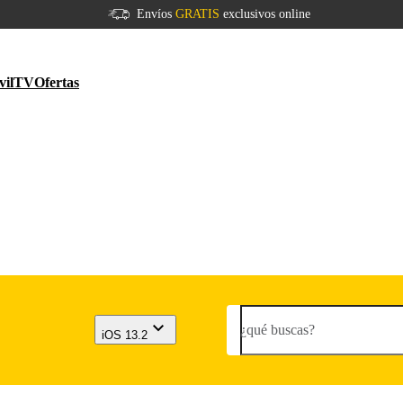
Envíos
GRATIS
exclusivos online
vil
TV
Ofertas
¿qué buscas?
iOS 13.2