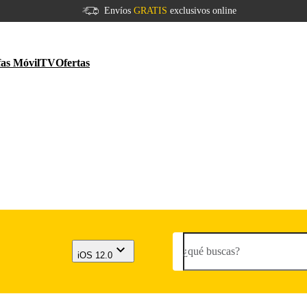
Envíos
GRATIS
exclusivos online
fas Móvil
TV
Ofertas
¿qué buscas?
iOS 12.0