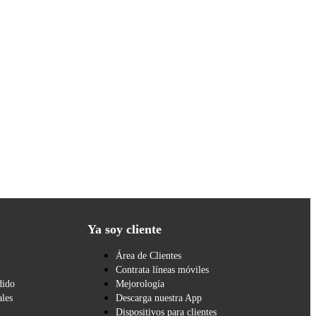
Ya soy cliente
Área de Clientes
Contrata líneas móviles
dido
Mejorología
les
Descarga nuestra App
Dispositivos para clientes