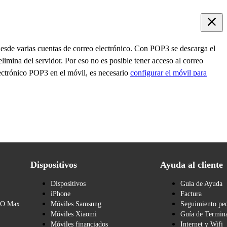
 desde varias cuentas de correo electrónico. Con POP3 se descarga el
limina del servidor. Por eso no es posible tener acceso al correo
lectrónico POP3 en el móvil, es necesario
configurar el móvil para
Dispositivos
Ayuda al cliente
Dispositivos
Guía de Ayuda
iPhone
Factura
BO Max
Móviles Samsung
Seguimiento pe
Móviles Xiaomi
Guía de Termina
Móviles financiados
Internet y Wifi