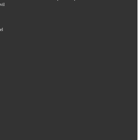
vil
el