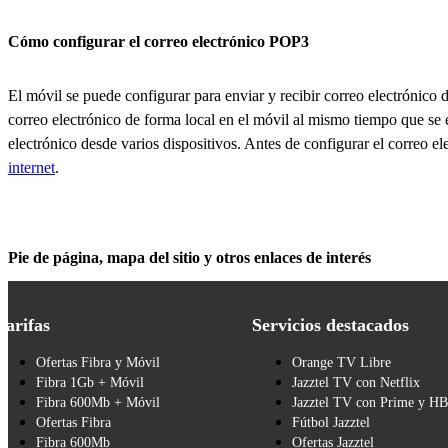
Cómo configurar el correo electrónico POP3
El móvil se puede configurar para enviar y recibir correo electrónico
correo electrónico de forma local en el móvil al mismo tiempo que se e
electrónico desde varios dispositivos. Antes de configurar el correo e
internet
.
Pie de página, mapa del sitio y otros enlaces de interés
Tarifas
Servicios destacados
Ofertas Fibra y Móvil
Orange TV Libre
Fibra 1Gb + Móvil
Jazztel TV con Netflix
Fibra 600Mb + Móvil
Jazztel TV con Prime y H
Ofertas Fibra
Fútbol Jazztel
Fibra 600Mb
Ofertas Jazztel