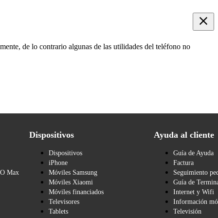
mente, de lo contrario algunas de las utilidades del teléfono no
Dispositivos
Ayuda al cliente
Dispositivos
Guía de Ayuda
iPhone
Factura
BO Max
Móviles Samsung
Seguimiento pe
Móviles Xiaomi
Guía de Termina
Móviles financiados
Internet y Wifi
Televisores
Información mó
Tablets
Televisión