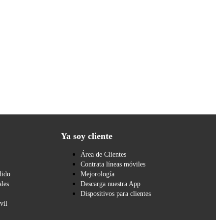
Ya soy cliente
Área de Clientes
Contrata líneas móviles
dido
Mejorología
les
Descarga nuestra App
Dispositivos para clientes
vil