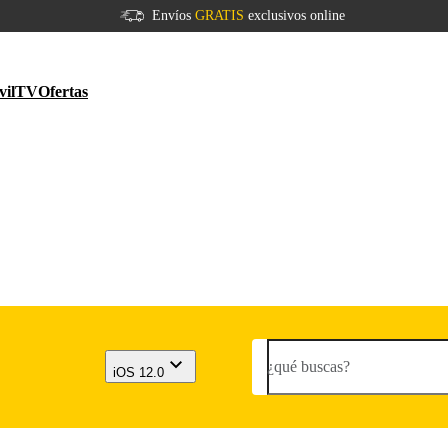
Envíos
GRATIS
exclusivos online
vil
TV
Ofertas
¿qué buscas?
iOS 12.0