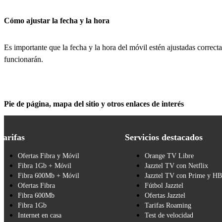
Cómo ajustar la fecha y la hora
Es importante que la fecha y la hora del móvil estén ajustadas correcta
funcionarán.
Pie de página, mapa del sitio y otros enlaces de interés
Tarifas
Servicios destacados
Ofertas Fibra y Móvil
Orange TV Libre
Fibra 1Gb + Móvil
Jazztel TV con Netflix
Fibra 600Mb + Móvil
Jazztel TV con Prime y H
Ofertas Fibra
Fútbol Jazztel
Fibra 600Mb
Ofertas Jazztel
Fibra 1Gb
Tarifas Roaming
Internet en casa
Test de velocidad