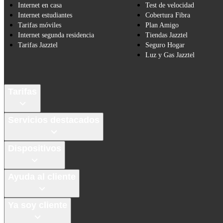
Internet en casa
Test de velocidad
Internet estudiantes
Cobertura Fibra
Tarifas móviles
Plan Amigo
Internet segunda residencia
Tiendas Jazztel
Tarifas Jazztel
Seguro Hogar
Luz y Gas Jazztel
Tarifas
Servicios destacados
Dispositivos
Ayuda al cliente
Ya soy cliente