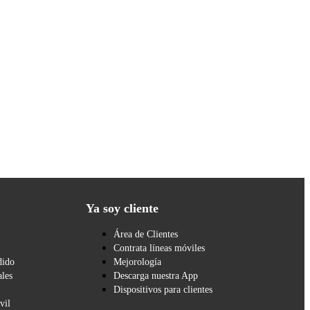
Ya soy cliente
Área de Clientes
Contrata líneas móviles
dido
Mejorología
les
Descarga nuestra App
Dispositivos para clientes
vil