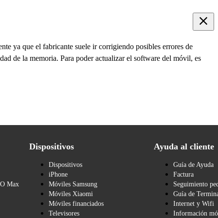
te ya que el fabricante suele ir corrigiendo posibles errores de
dad de la memoria. Para poder actualizar el software del móvil, es
Dispositivos
Ayuda al cliente
Dispositivos
Guía de Ayuda
iPhone
Factura
BO Max
Móviles Samsung
Seguimiento pe
Móviles Xiaomi
Guía de Termina
Móviles financiados
Internet y Wifi
Televisores
Información mó