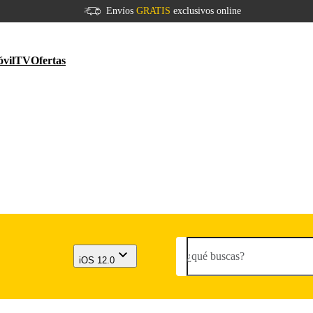
Envíos
GRATIS
exclusivos online
vil
TV
Ofertas
¿qué buscas?
iOS 12.0