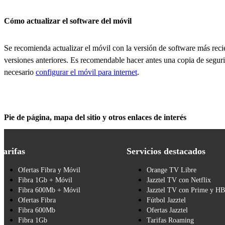
Cómo actualizar el software del móvil
Se recomienda actualizar el móvil con la versión de software más recien
versiones anteriores. Es recomendable hacer antes una copia de seguri
necesario
configurar el móvil para internet
.
Pie de página, mapa del sitio y otros enlaces de interés
Tarifas
Servicios destacados
Ofertas Fibra y Móvil
Orange TV Libre
Fibra 1Gb + Móvil
Jazztel TV con Netflix
Fibra 600Mb + Móvil
Jazztel TV con Prime y H
Ofertas Fibra
Fútbol Jazztel
Fibra 600Mb
Ofertas Jazztel
Fibra 1Gb
Tarifas Roaming