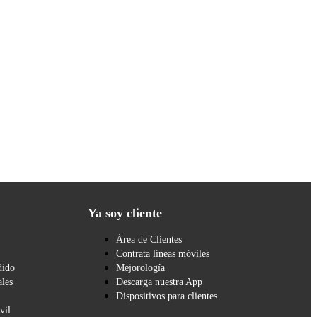
Ya soy cliente
Área de Clientes
Contrata líneas móviles
dido
Mejorología
les
Descarga nuestra App
Dispositivos para clientes
vil