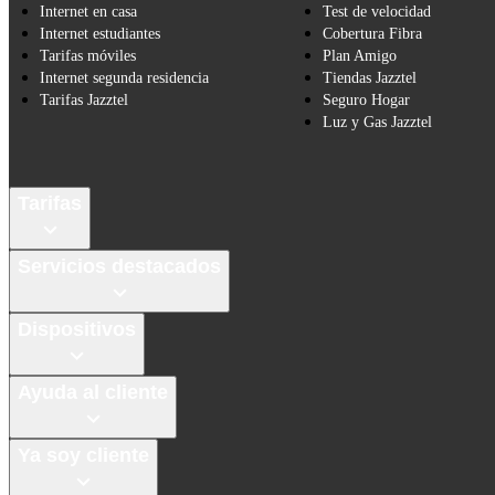
Internet en casa
Test de velocidad
Internet estudiantes
Cobertura Fibra
Tarifas móviles
Plan Amigo
Internet segunda residencia
Tiendas Jazztel
Tarifas Jazztel
Seguro Hogar
Luz y Gas Jazztel
Tarifas
Servicios destacados
Dispositivos
Ayuda al cliente
Ya soy cliente