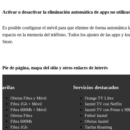
Activar o desactivar la eliminación automática de apps no utiliza
Es posible configurar el móvil para que elimine de forma automática l
espacio en la memoria del teléfono. Todos los ajustes de las apps y los
Store.
Pie de página, mapa del sitio y otros enlaces de interés
Tarifas
Servicios destacados
Ofertas Fibra y Móvil
Orange TV Libre
Fibra 1Gb + Móvil
Jazztel TV con Netflix
Fibra 600Mb + Móvil
Jazztel TV con Prime y H
Ofertas Fibra
Fútbol Jazztel
Fibra 600Mb
Ofertas Jazztel
Fibra 1Gb
Tarifas Roaming