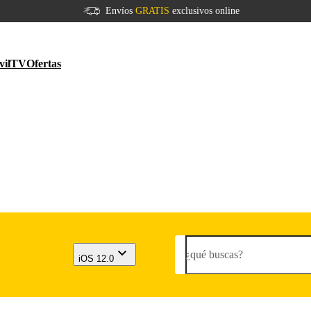
Envíos
GRATIS
exclusivos online
vil
TV
Ofertas
¿qué buscas?
iOS 12.0