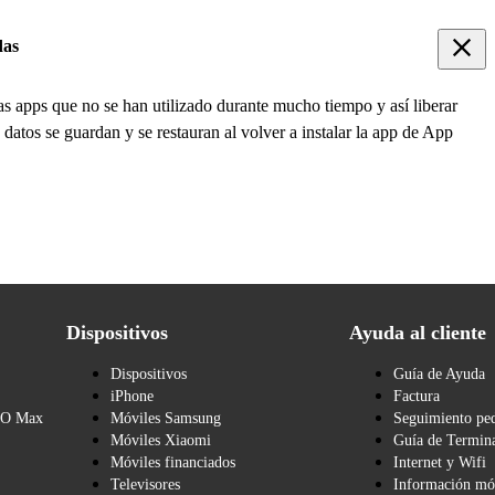
das
as apps que no se han utilizado durante mucho tiempo y así liberar
 datos se guardan y se restauran al volver a instalar la app de App
Dispositivos
Ayuda al cliente
Dispositivos
Guía de Ayuda
iPhone
Factura
BO Max
Móviles Samsung
Seguimiento pe
Móviles Xiaomi
Guía de Termina
Móviles financiados
Internet y Wifi
Televisores
Información mó