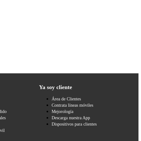
Ya soy cliente
Área de Clientes
Contrata líneas móviles
dido
Mejorología
les
Descarga nuestra App
Dispositivos para clientes
vil