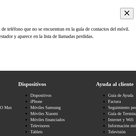
de teléfono que no se encuentran en la guía de contactos del móvil.
stador y aparece en la lista de llamadas perdidas.
Dispositivos
Ayuda al cliente
Dispositivos
Guía de Ayuda
iPhone
Factura
BO Max
Móviles Samsung
Seguimiento pe
Móviles Xiaomi
Guía de Termina
Móviles financiados
Internet y Wifi
Televisores
Información mó
Tablets
Televisión