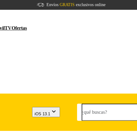
Envíos
GRATIS
exclusivos online
vil
TV
Ofertas
¿qué buscas?
iOS 13.1