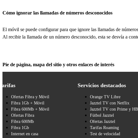
Cómo ignorar las llamadas de números desconocidos
El móvil se puede configurar para que ignore las llamadas de números 
Al recibir la llamada de un número desconocido, esta se desvía a conte
Pie de página, mapa del sitio y otros enlaces de interés
Tarifas
Servicios destacados
Ofertas Fibra y Móvil
Orange TV Libre
Fibra 1Gb + Móvil
Jazztel TV con Netflix
Fibra 600Mb + Móvil
Jazztel TV con Prime y H
Ofertas Fibra
Fútbol Jazztel
Fibra 600Mb
Ofertas Jazztel
Fibra 1Gb
Tarifas Roaming
Internet en casa
Test de velocidad