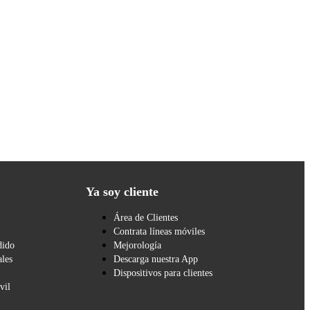
Ya soy cliente
Área de Clientes
Contrata líneas móviles
dido
Mejorología
les
Descarga nuestra App
Dispositivos para clientes
vil