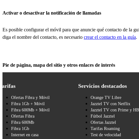
Activar o desactivar la notificación de llamadas
Es posible configurar el móvil para que anuncie qué contacto de la guí
diga el nombre del contacto, es necesario
crear el contacto en la guía
.
Pie de página, mapa del sitio y otros enlaces de interés
Tarifas
Servicios destacados
Ofertas Fibra y Móvil
Orange TV Libre
Fibra 1Gb + Móvil
Jazztel TV con Netflix
Fibra 600Mb + Móvil
Jazztel TV con Prime y H
Ofertas Fibra
Fútbol Jazztel
Fibra 600Mb
Ofertas Jazztel
Fibra 1Gb
Tarifas Roaming
Internet en casa
Test de velocidad