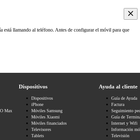
a está llamando al teléfono. Antes de configurar el móvil para que
Dispositivos
Ayuda al cliente
Dispositivos
Guía de Ayuda
iPhone
Factura
BO Max
Móviles Samsung
Seguimiento pe
Móviles Xiaomi
Guía de Termina
Móviles financiados
Internet y Wifi
Televisores
Información mó
Tablets
Televisión