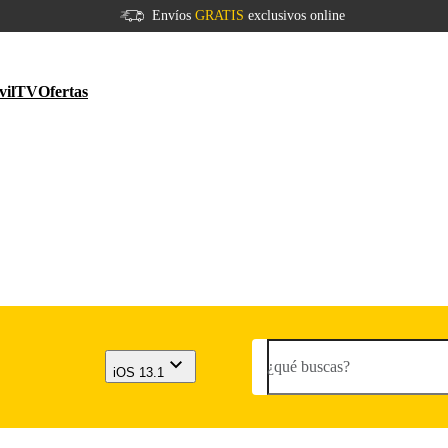
Envíos
GRATIS
exclusivos online
vil
TV
Ofertas
¿qué buscas?
iOS 13.1