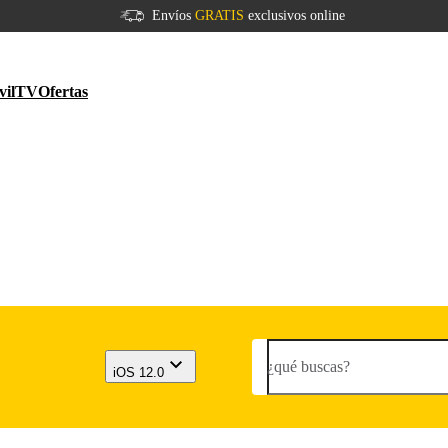
Envíos
GRATIS
exclusivos online
vil
TV
Ofertas
¿qué buscas?
iOS 12.0