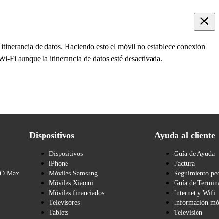
 itinerancia de datos. Haciendo esto el móvil no establece conexión
 Wi-Fi aunque la itinerancia de datos esté desactivada.
Dispositivos
Ayuda al cliente
Dispositivos
Guía de Ayuda
iPhone
Factura
BO Max
Móviles Samsung
Seguimiento pe
Móviles Xiaomi
Guía de Termina
Móviles financiados
Internet y Wifi
Televisores
Información mó
Tablets
Televisión