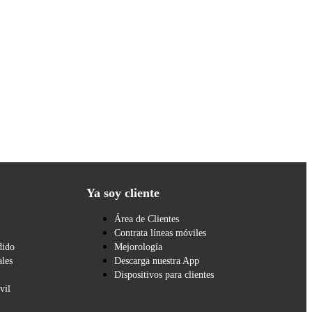
Ya soy cliente
Área de Clientes
Contrata líneas móviles
dido
Mejorología
les
Descarga nuestra App
Dispositivos para clientes
vil