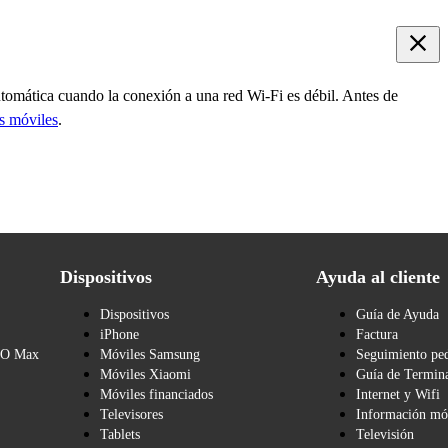
utomática cuando la conexión a una red Wi-Fi es débil. Antes de
os móviles
.
Dispositivos
Ayuda al cliente
Dispositivos
Guía de Ayuda
iPhone
Factura
BO Max
Móviles Samsung
Seguimiento pe
Móviles Xiaomi
Guía de Termina
Móviles financiados
Internet y Wifi
Televisores
Información mó
Tablets
Televisión