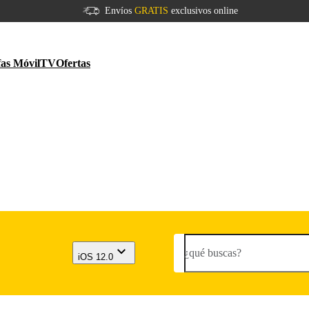
Envíos
GRATIS
exclusivos online
fas Móvil
TV
Ofertas
¿qué buscas?
iOS 12.0