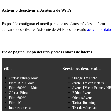
Activar o desactivar el Asistente de Wi-Fi
Es posible configurar el móvil para que use datos móviles de forma a
activar o desactivar el Asistente de Wi-Fi, es necesario
activar los dat
Pie de página, mapa del sitio y otros enlaces de interés
Tarifas
Servicios destacados
Ofertas Fibra y Móvil
Orange TV Libre
Fibra 1Gb + Móvil
Jazztel TV con Netflix
Fibra 600Mb + Móvil
Jazztel TV con Prime y H
Ofertas Fibra
Fútbol Jazztel
Fibra 600Mb
Ofertas Jazztel
Fibra 1Gb
Tarifas Roaming
Internet en casa
Test de velocidad