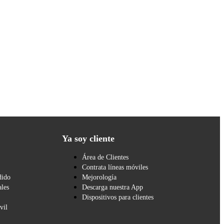
Ya soy cliente
Área de Clientes
Contrata líneas móviles
dido
Mejorología
les
Descarga nuestra App
Dispositivos para clientes
vil