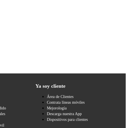
Ya soy cliente
Área de Clientes
Contrata líneas móviles
dido
Mejorología
les
Descarga nuestra App
Dispositivos para clientes
vil