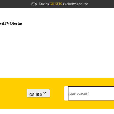
Envíos
GRATIS
exclusivos online
vil
TV
Ofertas
¿qué buscas?
iOS 15.0