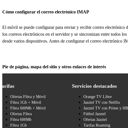
Cómo configurar el correo electrónico IMAP
El móvil se puede configurar para enviar y recibir correo electrónico
los correos electrónicos en el servidor y se sincronizan entre todos los
desde varios dispositivos. Antes de configurar el correo electrónico 
Pie de página, mapa del sitio y otros enlaces de interés
Tarifas
Servicios destacados
Ofertas Fibra y Móvil
Orange TV Libre
Fibra 1Gb + Móvil
Jazztel TV con Netflix
Fibra 600Mb + Móvil
Jazztel TV con Prime y H
Ofertas Fibra
Fútbol Jazztel
Fibra 600Mb
Ofertas Jazztel
Fibra 1Gb
Tarifas Roaming