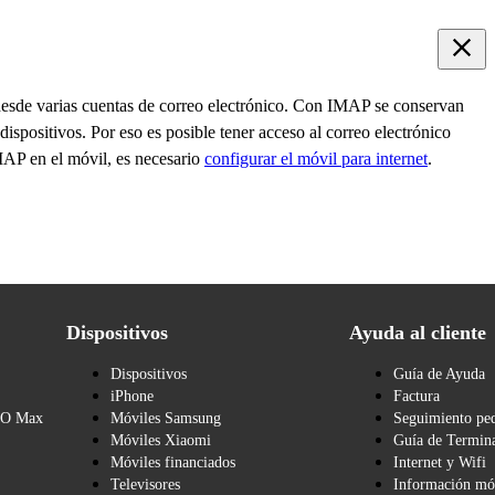
 desde varias cuentas de correo electrónico. Con IMAP se conservan
 dispositivos. Por eso es posible tener acceso al correo electrónico
IMAP en el móvil, es necesario
configurar el móvil para internet
.
Dispositivos
Ayuda al cliente
Dispositivos
Guía de Ayuda
iPhone
Factura
BO Max
Móviles Samsung
Seguimiento pe
Móviles Xiaomi
Guía de Termina
Móviles financiados
Internet y Wifi
Televisores
Información mó