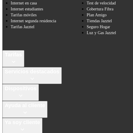
Internet en casa
Test de velocidad
Internet estudiantes
Cobertura Fibra
Tarifas móviles
Plan Amigo
Internet segunda residencia
Tiendas Jazztel
Tarifas Jazztel
Seguro Hogar
Luz y Gas Jazztel
Tarifas
Servicios destacados
Dispositivos
Ayuda al cliente
Ya soy cliente