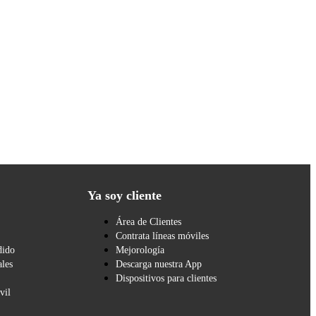
Ya soy cliente
Área de Clientes
Contrata líneas móviles
dido
Mejorología
les
Descarga nuestra App
Dispositivos para clientes
vil