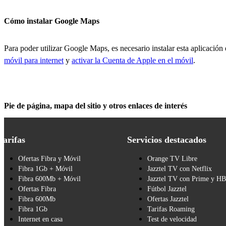
Cómo instalar Google Maps
Para poder utilizar Google Maps, es necesario instalar esta aplicación
móvil para internet
y
activar la Cuenta de Apple en el móvil
.
Pie de página, mapa del sitio y otros enlaces de interés
Tarifas
Servicios destacados
Ofertas Fibra y Móvil
Orange TV Libre
Fibra 1Gb + Móvil
Jazztel TV con Netflix
Fibra 600Mb + Móvil
Jazztel TV con Prime y H
Ofertas Fibra
Fútbol Jazztel
Fibra 600Mb
Ofertas Jazztel
Fibra 1Gb
Tarifas Roaming
Internet en casa
Test de velocidad