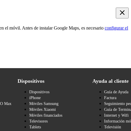
 en el móvil. Antes de instalar Google Maps, es necesario
configurar el
Dispositivos
Ayuda al cliente
Dispositivos
Guía de Ayuda
iPhone
Factura
BO Max
Móviles Samsung
Seguimiento pe
Móviles Xiaomi
Guía de Termina
Móviles financiados
Internet y Wifi
Televisores
Información mó
Tablets
Televisión