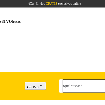
Envíos
GRATIS
exclusivos online
vil
TV
Ofertas
¿qué buscas?
iOS 15.0