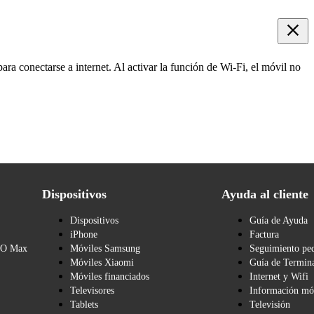
ara conectarse a internet. Al activar la función de Wi-Fi, el móvil no
Dispositivos
Ayuda al cliente
Dispositivos
Guía de Ayuda
iPhone
Factura
BO Max
Móviles Samsung
Seguimiento pe
Móviles Xiaomi
Guía de Termina
Móviles financiados
Internet y Wifi
Televisores
Información mó
Tablets
Televisión