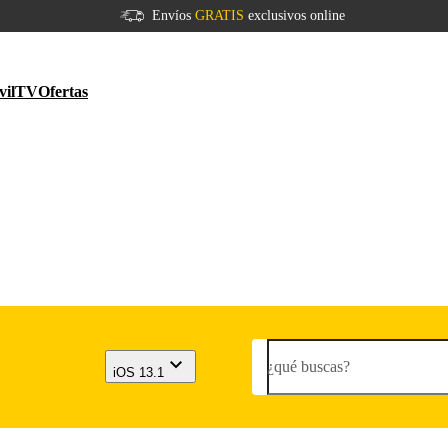
Envíos
GRATIS
exclusivos online
vil
TV
Ofertas
¿qué buscas?
iOS 13.1