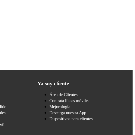
Ya soy cliente
Área de Clientes
Contrata líneas móviles
dido
Mejorología
les
Descarga nuestra App
Dispositivos para clientes
vil