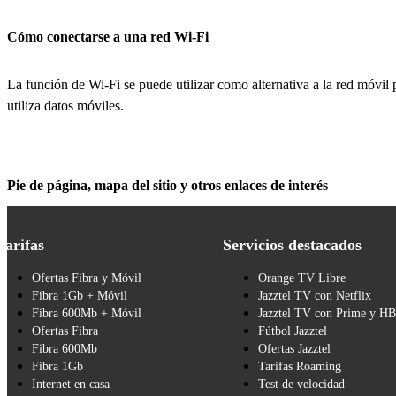
Cómo conectarse a una red Wi-Fi
La función de Wi-Fi se puede utilizar como alternativa a la red móvil p
utiliza datos móviles.
Pie de página, mapa del sitio y otros enlaces de interés
Tarifas
Servicios destacados
Ofertas Fibra y Móvil
Orange TV Libre
Fibra 1Gb + Móvil
Jazztel TV con Netflix
Fibra 600Mb + Móvil
Jazztel TV con Prime y H
Ofertas Fibra
Fútbol Jazztel
Fibra 600Mb
Ofertas Jazztel
Fibra 1Gb
Tarifas Roaming
Internet en casa
Test de velocidad