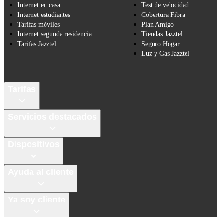
Internet en casa
Test de velocidad
Internet estudiantes
Cobertura Fibra
Tarifas móviles
Plan Amigo
Internet segunda residencia
Tiendas Jazztel
Tarifas Jazztel
Seguro Hogar
Luz y Gas Jazztel
Tarifas
Servicios destacados
Dispositivos
Ayuda al cliente
Ya soy cliente