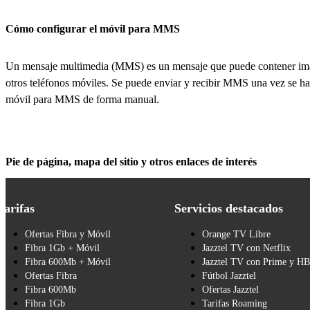
Cómo configurar el móvil para MMS
Un mensaje multimedia (MMS) es un mensaje que puede contener imá
otros teléfonos móviles. Se puede enviar y recibir MMS una vez se haya
móvil para MMS de forma manual.
Pie de página, mapa del sitio y otros enlaces de interés
Tarifas
Servicios destacados
Ofertas Fibra y Móvil
Orange TV Libre
Fibra 1Gb + Móvil
Jazztel TV con Netflix
Fibra 600Mb + Móvil
Jazztel TV con Prime y H
Ofertas Fibra
Fútbol Jazztel
Fibra 600Mb
Ofertas Jazztel
Fibra 1Gb
Tarifas Roaming