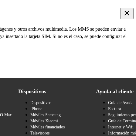
genes y otros archivos multimedia. Los MMS se pueden enviar a
 insertado la tarjeta SIM. Si no es el caso, se puede configurar el
Dispositivos
Ayuda al cliente
Dispositivos
Guía de Ayuda
iPhone
Factura
BO Max
Móviles Samsung
Seguimiento pe
Móviles Xiaomi
Guía de Termina
Móviles financiados
Internet y Wifi
Televisores
Información mó