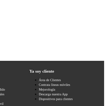
Ya soy cliente
Área de Clientes
Contrata líneas móviles
dido
Mejorología
les
Descarga nuestra App
Dispositivos para clientes
vil