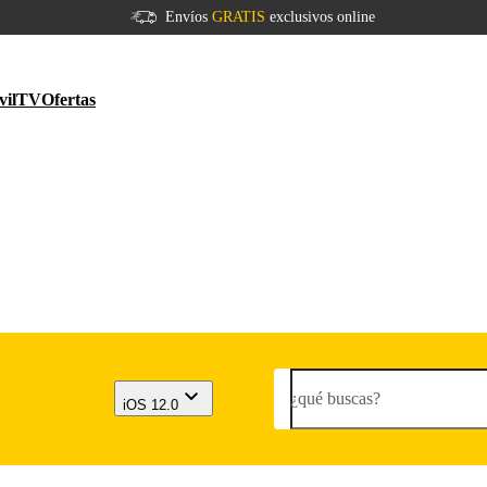
Envíos
GRATIS
exclusivos online
vil
TV
Ofertas
¿qué buscas?
iOS 12.0