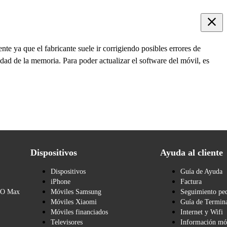
te ya que el fabricante suele ir corrigiendo posibles errores de
dad de la memoria. Para poder actualizar el software del móvil, es
Dispositivos
Ayuda al cliente
Dispositivos
Guía de Ayuda
iPhone
Factura
BO Max
Móviles Samsung
Seguimiento pe
Móviles Xiaomi
Guía de Termina
Móviles financiados
Internet y Wifi
Televisores
Información mó