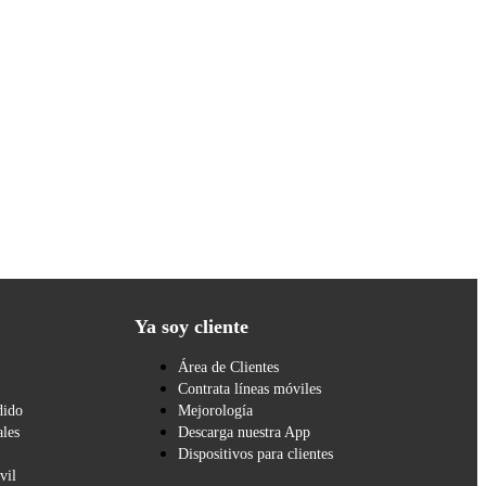
Ya soy cliente
Área de Clientes
Contrata líneas móviles
dido
Mejorología
les
Descarga nuestra App
Dispositivos para clientes
vil