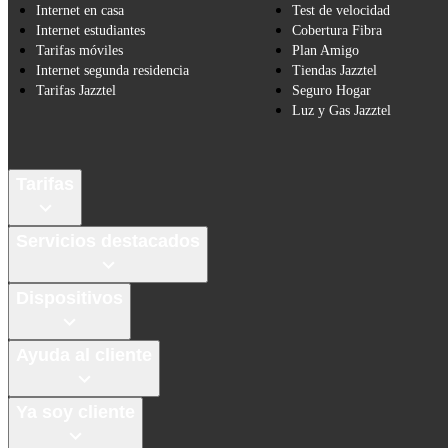
Internet en casa
Test de velocidad
Internet estudiantes
Cobertura Fibra
Tarifas móviles
Plan Amigo
Internet segunda residencia
Tiendas Jazztel
Tarifas Jazztel
Seguro Hogar
Luz y Gas Jazztel
Tarifas
Servicios destacados
Dispositivos
Ayuda al cliente
Ya soy cliente