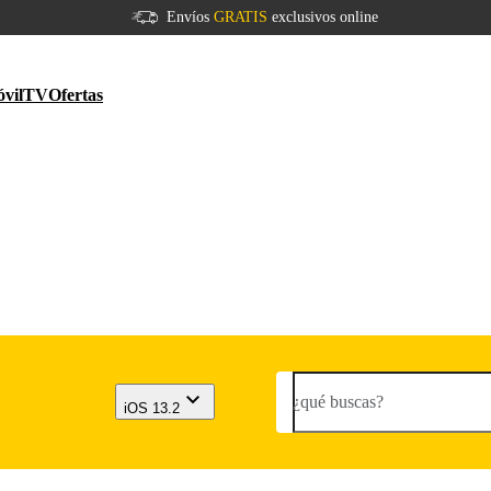
Envíos
GRATIS
exclusivos online
vil
TV
Ofertas
¿qué buscas?
iOS 13.2