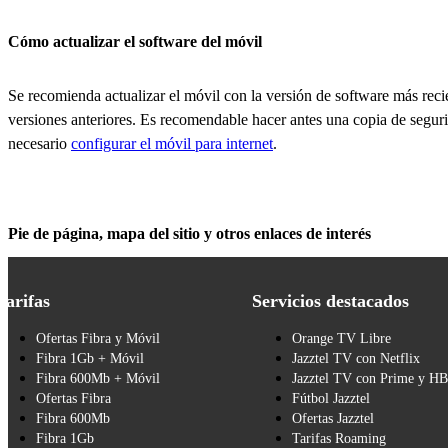
Cómo actualizar el software del móvil
Se recomienda actualizar el móvil con la versión de software más recien
versiones anteriores. Es recomendable hacer antes una copia de seguri
necesario
configurar el móvil para internet
.
Pie de página, mapa del sitio y otros enlaces de interés
Tarifas
Servicios destacados
Ofertas Fibra y Móvil
Orange TV Libre
Fibra 1Gb + Móvil
Jazztel TV con Netflix
Fibra 600Mb + Móvil
Jazztel TV con Prime y H
Ofertas Fibra
Fútbol Jazztel
Fibra 600Mb
Ofertas Jazztel
Fibra 1Gb
Tarifas Roaming